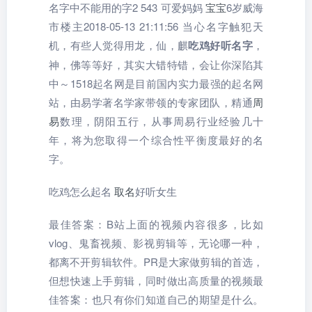
名字中不能用的字2 543 可爱妈妈
宝宝
6岁威海
市楼主2018-05-13 21:11:56 当心名字触犯天
机，有些人觉得用龙，仙，麒
吃鸡好听名字
，
神，佛等等好，其实大错特错，会让你深陷其
中～1518起名网是目前国内实力最强的起名网
站，由易学著名学家带领的专家团队，精通
周
易
数理，阴阳五行，从事周易行业经验几十
年，将为您取得一个综合性平衡度最好的名
字。
吃鸡怎么起名
取名
好听女生
最佳答案：B站上面的视频内容很多，比如
vlog、鬼畜视频、影视剪辑等，无论哪一种，
都离不开剪辑软件。PR是大家做剪辑的首选，
但想快速上手剪辑，同时做出高质量的视频最
佳答案：也只有你们知道自己的期望是什么。