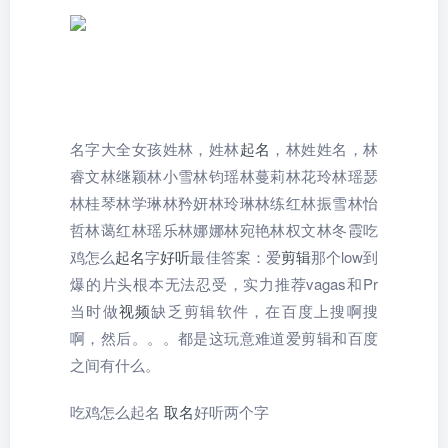
名字大全女孩姓林，姓林
起名
，林姓姓名，林
睿文林继颖林小雪林钧瑶林蔓莉林花玲林瑶瑟
林桂琴林学琳林矜妍林玲琳林练红林振雪林怡
哲林蔼红林瑶乐林娜娜林宛艳林权文林冬霞吃
鸡怎么
起名
字
好听
最佳答案：爱
剪辑
那个low到
爆的片头根本无法忍受，实力推荐vagas和Pr
当时做
视频
缺乏剪辑软件，在百度上搜啊搜
啊，然后。。。都是这玩意难道爱剪辑和百度
之间有什么。
吃鸡怎么起名
取名
好听两个字