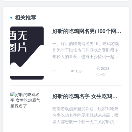
相关推荐
好听的吃鸡网名男(100个网名合集)
一、好听的吃鸡网名男15、吃鸡游戏
作为时下比较热门的游戏之受到很多
年轻人的喜爱，也有不少情侣一起组
队吃鸡，那么起一对好听的情侣网名
2023-
也是必要的，如果想要独特一点的
138
05-27
吧，可以尝试去一对逗比搞笑类型的
情侣网名
好听的吃鸡名字 女生吃鸡霸气超拽名字
随着游戏越来越受欢迎，玩家对吃鸡
名字吃鸡名字的要求就越来越高，很
多人都想取一个独一无二又好听的游
戏名字，但是又不知道从何下手。那