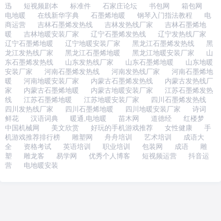
迅
短视频剧本
标准件
石家庄论坛
书包网
箱包网
电地暖
在线新华字典
石墨烯地暖
钢琴入门指法教程
电
商运营
吉林石墨烯发热线
吉林发热线厂家
吉林石墨烯地
暖
吉林地暖安装厂家
辽宁石墨烯发热线
辽宁发热线厂家
辽宁石墨烯地暖
辽宁地暖安装厂家
黑龙江石墨烯发热线
黑
龙江发热线厂家
黑龙江石墨烯地暖
黑龙江地暖安装厂家
山
东石墨烯发热线
山东发热线厂家
山东石墨烯地暖
山东地暖
安装厂家
河南石墨烯发热线
河南发热线厂家
河南石墨烯地
暖
河南地暖安装厂家
内蒙古石墨烯发热线
内蒙古发热线厂
家
内蒙古石墨烯地暖
内蒙古地暖安装厂家
江苏石墨烯发热
线
江苏石墨烯地暖
江苏地暖安装厂家
四川石墨烯发热线
四川发热线厂家
四川石墨烯地暖
四川地暖安装厂家
诗词
鲜花
汉语词典
暖通,电地暖
苗木网
道德经
红楼梦
中国机械网
美文欣赏
好玩的手机游戏推荐
女性健康
手
机游戏推荐排行榜
雕塑网
舟舟培训
艺术培训
成语大
全
资格考试
英语培训
职业培训
包装网
成语
雕
塑
雕龙客
易学网
优秀个人博客
短视频运营
抖音运
营
电地暖安装