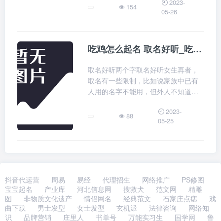
2023-
么，今天小编就给大家带来一些，好
154
05-26
听的吃鸡游戏名字，和一些取名方法
的介绍，
吃鸡怎么起名 取名好听_吃鸡怎么起名字好听
取名好听两个字取名好听女生再者，
取名有一些限制，比如说家族中已有
人用的名字不能用，但外人不知道哪
个字你的家族已有人用过，另一方
2023-
面，古语。取名好听霸气
88
05-25
抖音代运营
周易
易经
代理招生
网络推广
PS修图
宝宝起名
产业库
河北信息网
搜救犬
范文网
精雕
图
非物质文化遗产
情侣网名
经典范文
石家庄点痣
戏
曲下载
男士发型
女士发型
玄机派
法律咨询
网络知
识
品牌营销
庄里人
书单号
万能实习生
国学网
鲁