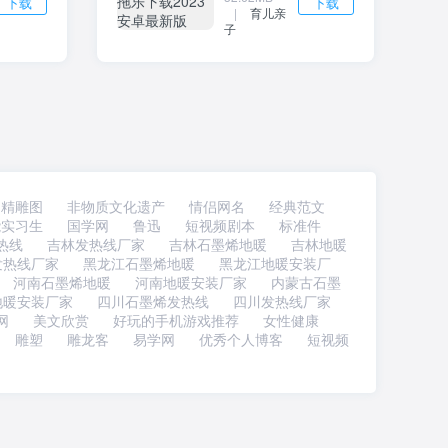
下载
下载
|
育儿亲
子
精雕图
非物质文化遗产
情侣网名
经典范文
能实习生
国学网
鲁迅
短视频剧本
标准件
热线
吉林发热线厂家
吉林石墨烯地暖
吉林地暖
发热线厂家
黑龙江石墨烯地暖
黑龙江地暖安装厂
河南石墨烯地暖
河南地暖安装厂家
内蒙古石墨
地暖安装厂家
四川石墨烯发热线
四川发热线厂家
网
美文欣赏
好玩的手机游戏推荐
女性健康
雕塑
雕龙客
易学网
优秀个人博客
短视频