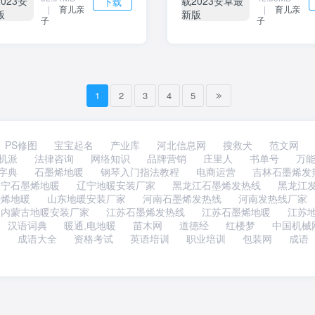
下载
|
育儿亲
|
育儿亲
子
子
1
2
3
4
5
PS修图
宝宝起名
产业库
河北信息网
搜救犬
范文网
机派
法律咨询
网络知识
品牌营销
庄里人
书单号
万
字典
石墨烯地暖
钢琴入门指法教程
电商运营
吉林石墨烯发
辽宁石墨烯地暖
辽宁地暖安装厂家
黑龙江石墨烯发热线
黑龙江
墨烯地暖
山东地暖安装厂家
河南石墨烯发热线
河南发热线厂家
内蒙古地暖安装厂家
江苏石墨烯发热线
江苏石墨烯地暖
江苏
汉语词典
暖通,电地暖
苗木网
道德经
红楼梦
中国机械
训
成语大全
资格考试
英语培训
职业培训
包装网
成语