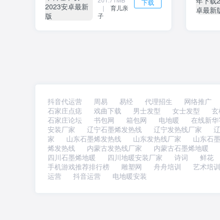
下载
|
育儿亲
子
抖音代运营
周易
易经
代理招生
网络推广
石家庄点痣
戏曲下载
男士发型
女士发型
玄
石家庄论坛
书包网
箱包网
电地暖
在线新华
安装厂家
辽宁石墨烯发热线
辽宁发热线厂家
家
山东石墨烯发热线
山东发热线厂家
山东石
烯发热线
内蒙古发热线厂家
内蒙古石墨烯地暖
四川石墨烯地暖
四川地暖安装厂家
诗词
鲜花
手机游戏推荐排行榜
雕塑网
舟舟培训
艺术培
运营
抖音运营
电地暖安装