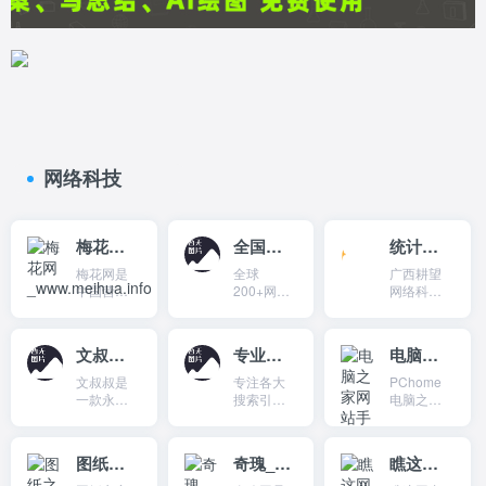
网络科技
梅花网_www.meihua.info
全国地区域名解析检测
统计鸟-永久免费的网站统计平台
梅花网是
全球
广西耕望
中国营销
200+网络
网络科技
专业领域
拨测节
有限公司
内容最丰
点，模拟
成立于
富的网
用户访问
2021年，
文叔叔-一款永不限速的网盘（云盘）产品
专业的竞价托管公司-semjishu.com
电脑之家网站手机版_m.pchome.net
站，为用
域名/IP，
同时宣
户提供营
帮助发现
布“统计永
文叔叔是
专注各大
PChome
销资讯，
网络、站
久免费，
一款永不
搜索引擎
电脑之家
资源，案
点可用性
服务永不
限速的网
SEM竞价
是国内专
例，活动
问题。
打折”作为
盘（云
优化推
业的IT资讯
等，公司
流量统计
盘）产
广，企业
服务供应
图纸之家移动端_m.tuzhizhijia.com
奇瑰_m.qiguiwl.com
瞧这网795_m.795.com.cn
产品包括
技术的服
品，免费
网站开发
商，主要
媒体监
务理念，
提供网络
定制，网
为你发布