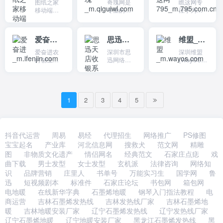
图纸之家
奇瑰网是
瞧这网专
测，广告
旗下产
硬盘空间
站SEO优
有关数
移动端专
专业的技
注于为广
监测，舆
品”统计鸟-
40GB。支
化关键词
码、手
业为你提
术交流社
大创业者
情监测，
网站数据
持：传文
排名，网
机、数码
供别墅设
区，主要
提供点子
新闻监
统计-流量
件（发文
络营销推
相机、电
计图纸、
提供asp源
创意交流
测，微信
监测分析
爱奋进_m.ifenjin.com
思迅天店收银系统_m.td365.com.cn
维盟_m.wayos.com
件）、收
广和区块
脑等IT及消
别墅设计
码、php源
分享以及
监测，微
平台“可...
文件（收
链域名投
费电子产
效果图、
码、.net源
交易服
爱奋进农
深圳市思
深圳维盟
博监测，
集文件）
资的自媒
品的行
别墅户型
码、开源
务，我们
村创业网
迅网络科
(WayOS)
社媒监...
等功能，
体博客网
情、导
图、别墅
源码等资
只提供点
专业为你
技有限公
科技有限
还支持查
站。5年百
购、装
图片大
讯。
子的展
分享最及
司是提供
公司作为
看历史记
度360搜狗
机、评测
全、别墅
示、学习
时的农业
专业IT应用
国内领先
录等高级
神马企业
等相关资
平面图
与交流。
养殖技
技术解决
的网络设
功能。
网站关键...
讯。
等。
术、种植
1
2
3
方法的网
4
5
备提供
技术以及
站，主要
商，主营
农业特色
提供收银
产品包括
产品等相
管理、连
无线网
关视频信
锁管理、
关、路由
抖音代运营
周易
易经
代理招生
网络推广
PS修图
息，想要
进销存管
器、交换
宝宝起名
产业库
河北信息网
搜救犬
范文网
精雕
学习养殖
理等服
机等网络
图
非物质文化遗产
情侣网名
经典范文
石家庄点痣
戏
和种植技
务。
设备，专
曲下载
男士发型
女士发型
玄机派
法律咨询
网络知
术，就上
为大中小
爱奋进农
企业、网
识
品牌营销
庄里人
书单号
万能实习生
国学网
鲁
村创业
吧客户提
迅
短视频剧本
标准件
石家庄论坛
书包网
箱包网
网。
供专业的
电地暖
在线新华字典
石墨烯地暖
钢琴入门指法教程
电
无线覆盖
商运营
吉林石墨烯发热线
吉林发热线厂家
吉林石墨烯地
解决方...
暖
吉林地暖安装厂家
辽宁石墨烯发热线
辽宁发热线厂家
辽宁石墨烯地暖
辽宁地暖安装厂家
黑龙江石墨烯发热线
黑