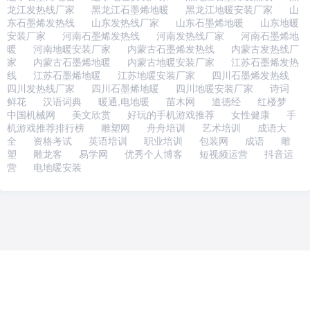
龙江发热线厂家
黑龙江石墨烯地暖
黑龙江地暖安装厂家
山
东石墨烯发热线
山东发热线厂家
山东石墨烯地暖
山东地暖
安装厂家
河南石墨烯发热线
河南发热线厂家
河南石墨烯地
暖
河南地暖安装厂家
内蒙古石墨烯发热线
内蒙古发热线厂
家
内蒙古石墨烯地暖
内蒙古地暖安装厂家
江苏石墨烯发热
线
江苏石墨烯地暖
江苏地暖安装厂家
四川石墨烯发热线
四川发热线厂家
四川石墨烯地暖
四川地暖安装厂家
诗词
鲜花
汉语词典
暖通,电地暖
苗木网
道德经
红楼梦
中国机械网
美文欣赏
好玩的手机游戏推荐
女性健康
手
机游戏推荐排行榜
雕塑网
舟舟培训
艺术培训
成语大
全
资格考试
英语培训
职业培训
包装网
成语
雕
塑
雕龙客
易学网
优秀个人博客
短视频运营
抖音运
营
电地暖安装
Copyright 2015-2023 www.fdqb.com ©All Rights
Reserved.石家庄抖帅宫文化传媒有限公司版权所
有，未经授权禁止复制或建立镜像，违者必究！
冀ICP备2023006999号