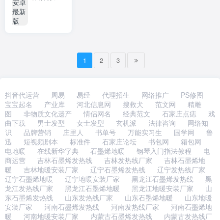
1
2
3
抖音代运营
周易
易经
代理招生
网络推广
PS修图
宝宝起名
产业库
河北信息网
搜救犬
范文网
精雕
图
非物质文化遗产
情侣网名
经典范文
石家庄点痣
戏
曲下载
男士发型
女士发型
玄机派
法律咨询
网络知
识
品牌营销
庄里人
书单号
万能实习生
国学网
鲁
迅
短视频剧本
标准件
石家庄论坛
书包网
箱包网
电地暖
在线新华字典
石墨烯地暖
钢琴入门指法教程
电
商运营
吉林石墨烯发热线
吉林发热线厂家
吉林石墨烯地
暖
吉林地暖安装厂家
辽宁石墨烯发热线
辽宁发热线厂家
辽宁石墨烯地暖
辽宁地暖安装厂家
黑龙江石墨烯发热线
黑
龙江发热线厂家
黑龙江石墨烯地暖
黑龙江地暖安装厂家
山
东石墨烯发热线
山东发热线厂家
山东石墨烯地暖
山东地暖
安装厂家
河南石墨烯发热线
河南发热线厂家
河南石墨烯地
暖
河南地暖安装厂家
内蒙古石墨烯发热线
内蒙古发热线厂