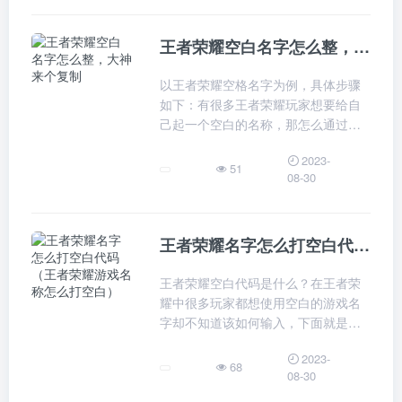
王者荣耀空白名字怎么整，大神来个复制
以王者荣耀空格名字为例，具体步骤
如下：有很多王者荣耀玩家想要给自
己起一个空白的名称，那怎么通过空
白名字代码来完成这项操作呢？
2023-
51
08-30
王者荣耀名字怎么打空白代码（王者荣耀游戏名称怎么打空白）
王者荣耀空白代码是什么？在王者荣
耀中很多玩家都想使用空白的游戏名
字却不知道该如何输入，下面就是小
编为大家带来的空白代码了，不知道
2023-
如何在游戏中输入空白名字的小伙伴
68
08-30
们一起来看看吧！王者荣耀空白代码
是什么王者荣耀空白名字显示的原理