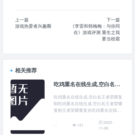
上一篇
下一篇
游戏热爱者兴趣圈
《李雷和韩梅梅：与你同
在》游戏评测 重生之我
要当校霸
相关推荐
吃鸡重名在线生成,空白名王者荣耀复制
吃鸡重名在线生成,空白名王者荣耀复
制吃鸡重名在线生成,空白名王者荣耀
复制王者荣耀重复名吃鸡重名在线生
成用完飞机杯，最后释放了之后，还
2023-
是很怀念那种感觉。
131
11-06