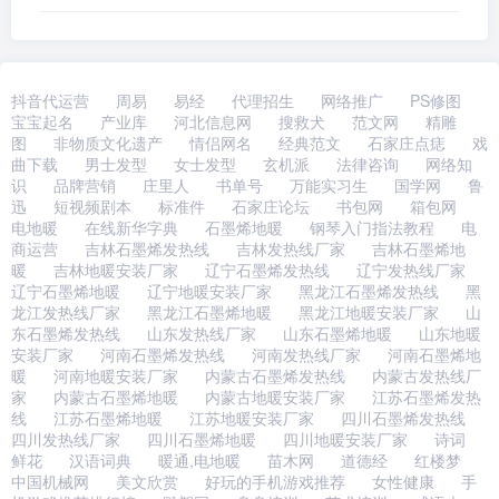
就是在取名字的时
抖音代运营
周易
易经
代理招生
网络推广
PS修图
宝宝起名
产业库
河北信息网
搜救犬
范文网
精雕
图
非物质文化遗产
情侣网名
经典范文
石家庄点痣
戏
曲下载
男士发型
女士发型
玄机派
法律咨询
网络知
识
品牌营销
庄里人
书单号
万能实习生
国学网
鲁
迅
短视频剧本
标准件
石家庄论坛
书包网
箱包网
电地暖
在线新华字典
石墨烯地暖
钢琴入门指法教程
电
商运营
吉林石墨烯发热线
吉林发热线厂家
吉林石墨烯地
暖
吉林地暖安装厂家
辽宁石墨烯发热线
辽宁发热线厂家
辽宁石墨烯地暖
辽宁地暖安装厂家
黑龙江石墨烯发热线
黑
龙江发热线厂家
黑龙江石墨烯地暖
黑龙江地暖安装厂家
山
东石墨烯发热线
山东发热线厂家
山东石墨烯地暖
山东地暖
安装厂家
河南石墨烯发热线
河南发热线厂家
河南石墨烯地
暖
河南地暖安装厂家
内蒙古石墨烯发热线
内蒙古发热线厂
家
内蒙古石墨烯地暖
内蒙古地暖安装厂家
江苏石墨烯发热
线
江苏石墨烯地暖
江苏地暖安装厂家
四川石墨烯发热线
四川发热线厂家
四川石墨烯地暖
四川地暖安装厂家
诗词
鲜花
汉语词典
暖通,电地暖
苗木网
道德经
红楼梦
中国机械网
美文欣赏
好玩的手机游戏推荐
女性健康
手