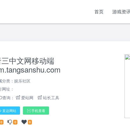
首页
游戏资
唐三中文网移动端
m.tangsanshu.com
属分类：
娱乐社区
方网址：
EO查询：
爱站网
站长工具
直达网站
手机查看
0
0
0