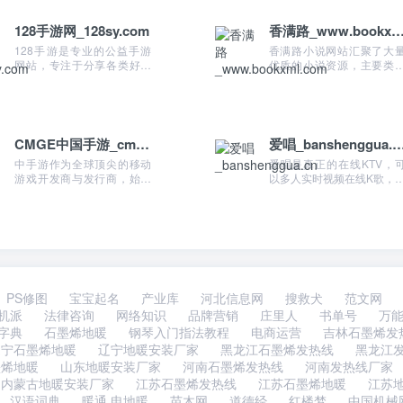
128手游网_128sy.com
香满路_www.bookxml.
128手游是专业的公益手游
香满路小说网站汇聚了大
网站，专注于分享各类好玩
优质的小说资源，主要类
的手游、福利手游、破解手
包括玄幻魔法小说、武侠
游、内购手游、免费手游
真小说、都市言情小说、
等。
史军事小说等。
CMGE中国手游_cmge.com
爱唱_banshenggu
中手游作为全球顶尖的移动
爱唱是真正的在线KTV，
游戏开发商与发行商，始终
以多人实时视频在线K歌，
秉承为全球玩家开发和发行
供更加真实、精彩的线上K
精品游戏的理念，致力成为
体验。让表演和互动同步
全球玩家热爱的游戏品牌，
告别传统的手机K歌方式，
是中国排名第一的移动游戏
用户玩的更嗨。
全平台发行商和前...
PS修图
宝宝起名
产业库
河北信息网
搜救犬
范文网
机派
法律咨询
网络知识
品牌营销
庄里人
书单号
万
字典
石墨烯地暖
钢琴入门指法教程
电商运营
吉林石墨烯发
辽宁石墨烯地暖
辽宁地暖安装厂家
黑龙江石墨烯发热线
黑龙江
墨烯地暖
山东地暖安装厂家
河南石墨烯发热线
河南发热线厂家
内蒙古地暖安装厂家
江苏石墨烯发热线
江苏石墨烯地暖
江苏
汉语词典
暖通,电地暖
苗木网
道德经
红楼梦
中国机械