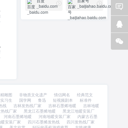
百度
百家号
_baidu.com
_baijiahao.baidu.com
com
量
Email
型
修
咨询
历
Q Q
咨询
a.cn
可
微信
提
咨询
歌
，
让
精雕图
非物质文化遗产
情侣网名
经典范文
能实习生
国学网
鲁迅
短视频剧本
标准件
热线
吉林发热线厂家
吉林石墨烯地暖
吉林地暖
发热线厂家
黑龙江石墨烯地暖
黑龙江地暖安装厂
河南石墨烯地暖
河南地暖安装厂家
内蒙古石墨
地暖安装厂家
四川石墨烯发热线
四川发热线厂家
网
美文欣赏
好玩的手机游戏推荐
女性健康