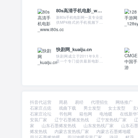
80s高清手机电影_www.i80s.cc
新80s手机电影网一直专业提
供MP4格式的手机视频下载
，主要包括手机**、手机电
影迅雷下载、mp4手机电
影、手机3gp下载等服务。
快剧网_kuaiju.cn
快剧网成立于2011年9月，
是一个专门提供最新电影、
电视剧剧情介绍的网站。提
供最新、热播的电视剧分集
剧情介绍、演员表、精彩剧
照等。
抖音代运营
周易
易经
代理招生
网络推广
石家庄点痣
戏曲下载
男士发型
女士发型
玄
石家庄论坛
书包网
箱包网
电地暖
在线新华
安装厂家
辽宁石墨烯发热线
辽宁发热线厂家
家
山东石墨烯发热线
山东发热线厂家
山东石
烯发热线
内蒙古发热线厂家
内蒙古石墨烯地暖
四川石墨烯地暖
四川地暖安装厂家
诗词
鲜花