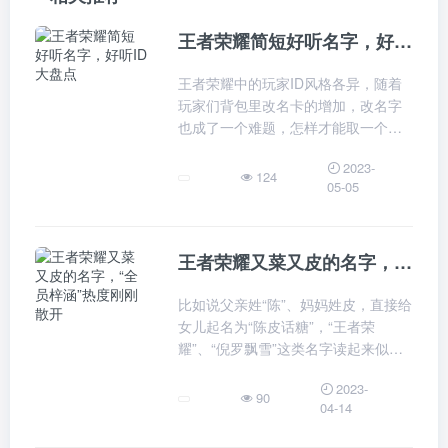
王者荣耀简短好听名字，好听ID大盘点
王者荣耀中的玩家ID风格各异，随着
玩家们背包里改名卡的增加，改名字
也成了一个难题，怎样才能取一个内
涵又好听的ID并不容易，今天小信就
2023-
给大家推荐几种不同风格的游戏ID，
124
05-05
快看看有没有适合你的吧~如果你想要
王者荣耀又菜又皮的名字，“全员梓涵”热度刚刚散开
比如说父亲姓“陈”、妈妈姓皮，直接给
女儿起名为“陈皮话糖”，“王者荣
耀”、“倪罗飘雪”这类名字读起来似乎
并没有让人觉得特别的动听，反而会
2023-
觉得啰嗦。
90
04-14