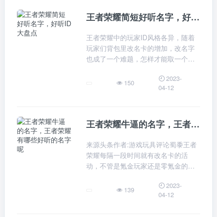
王者荣耀简短好听名字，好听ID大盘点
王者荣耀中的玩家ID风格各异，随着
玩家们背包里改名卡的增加，改名字
也成了一个难题，怎样才能取一个内
涵又好听的ID并不容易，今天小信就
2023-
给大家推荐几种不同风格的游戏ID，
150
04-12
快看看有没有适合你的吧~如果你想要
王者荣耀牛逼的名字，王者荣耀有哪些好听的名字呢
来源头条作者:游戏玩具评论蜀黍王者
荣耀每隔一段时间就有改名卡的活
动，不管是氪金玩家还是零氪金的玩
家，都会存几张改名卡，主要还是找
2023-
不到名字的灵感，最后都是跟风，哪
139
04-12
个名字流行就起哪个，王者荣耀有哪
些好听的