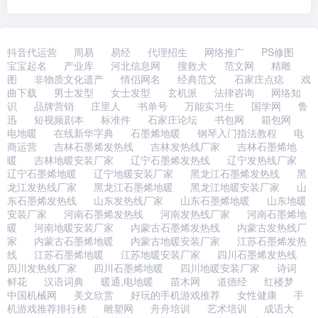
抖音代运营
周易
易经
代理招生
网络推广
PS修图
宝宝起名
产业库
河北信息网
搜救犬
范文网
精雕
图
非物质文化遗产
情侣网名
经典范文
石家庄点痣
戏
曲下载
男士发型
女士发型
玄机派
法律咨询
网络知
识
品牌营销
庄里人
书单号
万能实习生
国学网
鲁
迅
短视频剧本
标准件
石家庄论坛
书包网
箱包网
电地暖
在线新华字典
石墨烯地暖
钢琴入门指法教程
电
商运营
吉林石墨烯发热线
吉林发热线厂家
吉林石墨烯地
暖
吉林地暖安装厂家
辽宁石墨烯发热线
辽宁发热线厂家
辽宁石墨烯地暖
辽宁地暖安装厂家
黑龙江石墨烯发热线
黑
龙江发热线厂家
黑龙江石墨烯地暖
黑龙江地暖安装厂家
山
东石墨烯发热线
山东发热线厂家
山东石墨烯地暖
山东地暖
安装厂家
河南石墨烯发热线
河南发热线厂家
河南石墨烯地
暖
河南地暖安装厂家
内蒙古石墨烯发热线
内蒙古发热线厂
家
内蒙古石墨烯地暖
内蒙古地暖安装厂家
江苏石墨烯发热
线
江苏石墨烯地暖
江苏地暖安装厂家
四川石墨烯发热线
四川发热线厂家
四川石墨烯地暖
四川地暖安装厂家
诗词
鲜花
汉语词典
暖通,电地暖
苗木网
道德经
红楼梦
中国机械网
美文欣赏
好玩的手机游戏推荐
女性健康
手
机游戏推荐排行榜
雕塑网
舟舟培训
艺术培训
成语大