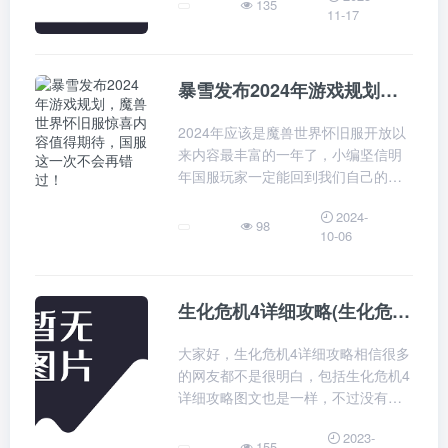
135
11-17
世界中展开冒险，剧情扣人心弦。野
比大雄生化危机疯狂的宿命是一款将
经典动漫角色与生
暴雪发布2024年游戏规划，魔兽世界怀旧服惊喜内容值得期待，国服这一次不会再错过！
2024年应该是魔兽世界怀旧服开放以
来内容最丰富的一年了，小编坚信明
年国服玩家一定能回到我们自己的服
务器，魔兽世界怀旧服尤其是探索赛
2024-
季有大量新内容非常值得期待，国服
98
10-06
这一次不会再错过了。关注魔兽世界
怀旧服微信订阅号，即时获取魔兽世
界怀旧服每日
生化危机4详细攻略(生化危机4详细攻略图
大家好，生化危机4详细攻略相信很多
的网友都不是很明白，包括生化危机4
详细攻略图文也是一样，不过没有关
系，接下来就来为大家分享关于生化
2023-
危机4详细攻略和生化危机4详细攻略
155