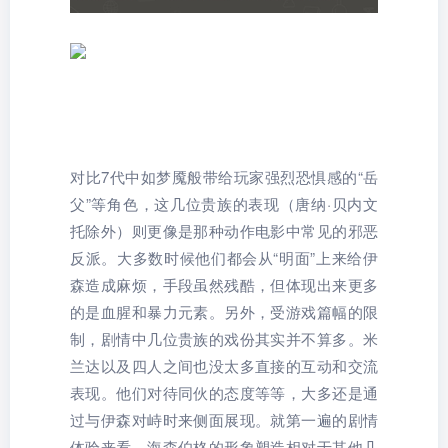
对比7代中如梦魇般带给玩家强烈恐惧感的“岳
父”等角色，这几位贵族的表现（唐纳·贝内文
托除外）则更像是那种动作电影中常见的邪恶
反派。大多数时候他们都会从“明面”上来给伊
森造成麻烦，手段虽然残酷，但体现出来更多
的是血腥和暴力元素。另外，受游戏篇幅的限
制，剧情中几位贵族的戏份其实并不算多。米
兰达以及四人之间也没太多直接的互动和交流
表现。他们对待同伙的态度等等，大多还是通
过与伊森对峙时来侧面展现。就第一遍的剧情
体验来看，海森伯格的形象塑造相对于其他几