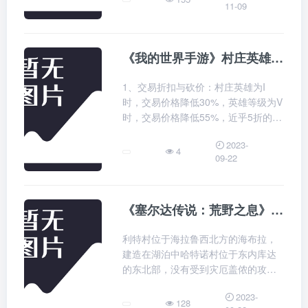
11-09
图文的一些知识点，大家可以关注收
藏，免得下次来找不到哦，下面我们
开始吧！生
《我的世界手游》村庄英雄有什么用？
1、交易折扣与砍价：村庄英雄为I
时，交易价格降低30%，英雄等级为V
时，交易价格降低55%，近乎5折的交
易折扣；这相当于你原本需要30颗绿
2023-
宝石才能买到的附魔书，现在只需要
4
09-22
13颗绿宝石就能搞定；所以想要
《塞尔达传说：荒野之息》塞尔达传说8个村庄位置都在哪？
利特村位于海拉鲁西北方的海布拉，
建造在湖泊中哈特诺村位于东内库达
的东北部，没有受到灾厄盖侬的攻
击，是相对比较繁华的一座小镇卡卡
2023-
利科村位于海利亚平原东南方，内库
128