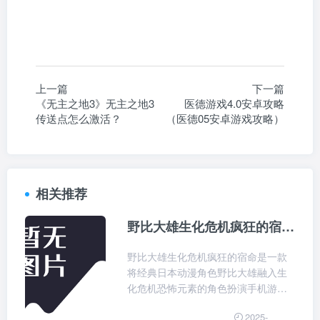
上一篇
下一篇
《无主之地3》无主之地3
医德游戏4.0安卓攻略
传送点怎么激活？
（医德05安卓游戏攻略）
相关推荐
野比大雄生化危机疯狂的宿命 v5.0.16
野比大雄生化危机疯狂的宿命是一款
将经典日本动漫角色野比大雄融入生
化危机恐怖元素的角色扮演手机游
戏。独特的剧情设定：游戏结合了哆
2025-
啦a梦和生化危机的元素，大雄在末日