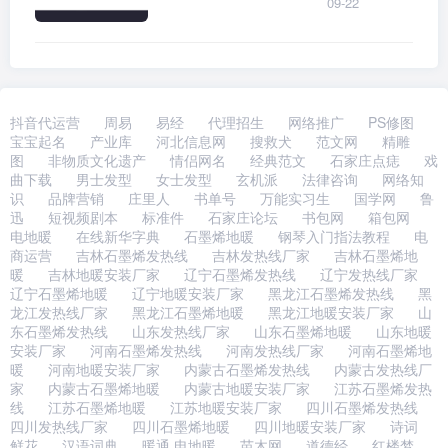
09-22
达的西北部，是玩家前期通过主线任
务就可以到
抖音代运营
周易
易经
代理招生
网络推广
PS修图
宝宝起名
产业库
河北信息网
搜救犬
范文网
精雕
图
非物质文化遗产
情侣网名
经典范文
石家庄点痣
戏
曲下载
男士发型
女士发型
玄机派
法律咨询
网络知
识
品牌营销
庄里人
书单号
万能实习生
国学网
鲁
迅
短视频剧本
标准件
石家庄论坛
书包网
箱包网
电地暖
在线新华字典
石墨烯地暖
钢琴入门指法教程
电
商运营
吉林石墨烯发热线
吉林发热线厂家
吉林石墨烯地
暖
吉林地暖安装厂家
辽宁石墨烯发热线
辽宁发热线厂家
辽宁石墨烯地暖
辽宁地暖安装厂家
黑龙江石墨烯发热线
黑
龙江发热线厂家
黑龙江石墨烯地暖
黑龙江地暖安装厂家
山
东石墨烯发热线
山东发热线厂家
山东石墨烯地暖
山东地暖
安装厂家
河南石墨烯发热线
河南发热线厂家
河南石墨烯地
暖
河南地暖安装厂家
内蒙古石墨烯发热线
内蒙古发热线厂
家
内蒙古石墨烯地暖
内蒙古地暖安装厂家
江苏石墨烯发热
线
江苏石墨烯地暖
江苏地暖安装厂家
四川石墨烯发热线
四川发热线厂家
四川石墨烯地暖
四川地暖安装厂家
诗词
鲜花
汉语词典
暖通,电地暖
苗木网
道德经
红楼梦